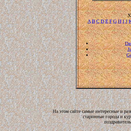
Х
A
B
C
D
E
F
G
H
I
J
Da
J
Ge
На этом сайте самые интересные и ра
старинные города и ку
поздравитель