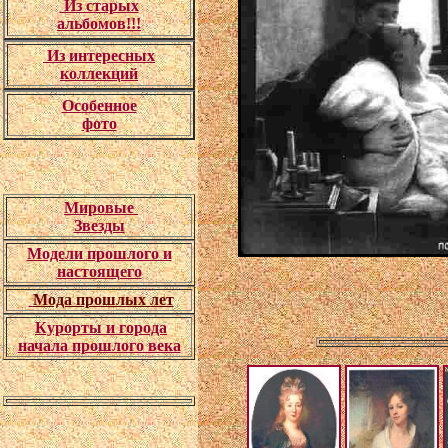
Из старых
альбомов!!!
Из интересных
коллекций
Особенное
фото
Мировые
Звезды
Модели прошлого и
настоящего
Мода прошлых лет
Курорты и города
начала прошлого века