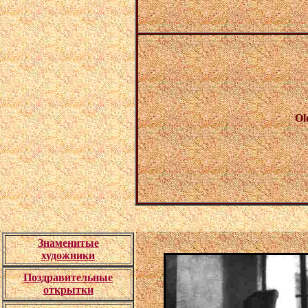
Ol
Знаменитые
художники
Поздравительные
открытки