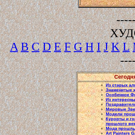
----
ХУ
A
B
C
D
E
F
G
H
I
J
K
L
---
Сегодн
Из старых ал
Знаменитые 
Особенное Ф
Из интересны
Поздравител
Мировые Зв
Модели прош
Курорты и го
прошлого ве
Мода прошлы
Art Painters G