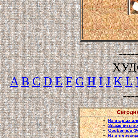
----
ХУ
A
B
C
D
E
F
G
H
I
J
K
L
---
Сегодн
Из старых ал
Знаменитые 
Особенное Ф
Из интересны