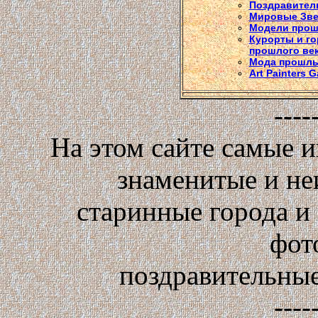
Поздравител
Мировые Зв
Модели прош
Курорты и го
прошлого ве
Мода прошлы
Art Painters G
----
На этом сайте самые 
знаменитые и не
старинные города и
фот
поздравительные
----