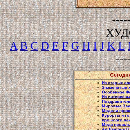
----
ХУ
A
B
C
D
E
F
G
H
I
J
K
L
---
Сегодн
Из старых ал
Знаменитые 
Особенное Ф
Из интересны
Поздравител
Мировые Зв
Модели прош
Курорты и го
прошлого ве
Мода прошлы
Art Painters G